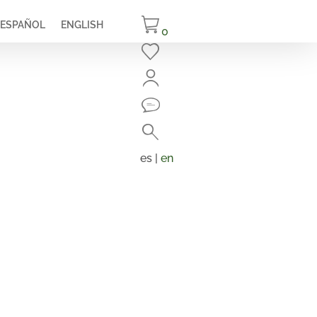
ESPAÑOL
ENGLISH
0
Cerrar
Buscar
Búsqueda
de
es |
en
productos