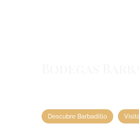
Bodegas Barb
Contigo desde 1821. Conoce nuestra 
vinos, cómo visitar nuestras bodegas
Barbadillo
Descubre Barbadillo
Visit