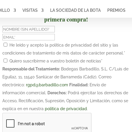
ILLO
VISITAS
LA SOCIEDAD DE LA BOTA
PREMIOS
¡Suscríbete y obtén un 10% de descuento en tu
primera compra!
He leído y acepto la política de privacidad del sitio y las
condiciones de tratamiento de mis datos de carácter personal.
*
Quiero suscribirme a vuestro boletín de noticias
*
Responsable del Tratamiento:
Bodegas Barbadillo, S.L. C/Luis de
Eguilaz, 11, 11540 Sanlúcar de Barrameda (Cádiz). Correo
electrónico:
rgpd@barbadillo.com
Finalidad:
Envío de
información comercial.
Derechos:
Podrá ejercitar los derechos de
Acceso, Rectificación, Supresión, Oposición y Limitación, como se
explica en en nuestra
política de privacidad
.