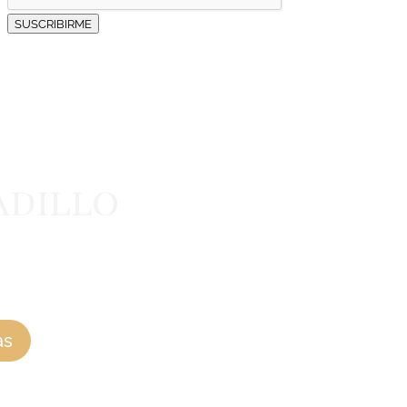
SUSCRIBIRME
adillo
historia, nuestros
 y la actualidad de
as