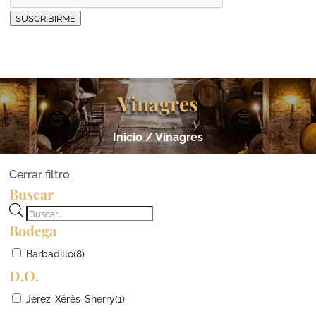
SUSCRIBIRME
Vinagres
Inicio
/ Vinagres
Cerrar filtro
Buscar
Búsqueda
Bodega
de
productos
Barbadillo
(8)
D.O.
Jerez-Xérès-Sherry
(1)