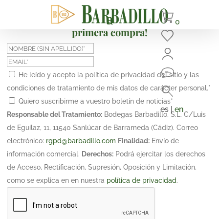
¡Suscríbete y obtén un 10% de descuento en tu
0
primera compra!
He leído y acepto la política de privacidad del sitio y las
condiciones de tratamiento de mis datos de carácter personal.
*
Quiero suscribirme a vuestro boletín de noticias
*
es |
en
Responsable del Tratamiento:
Bodegas Barbadillo, S.L. C/Luis
de Eguilaz, 11, 11540 Sanlúcar de Barrameda (Cádiz). Correo
electrónico:
rgpd@barbadillo.com
Finalidad:
Envío de
información comercial.
Derechos:
Podrá ejercitar los derechos
de Acceso, Rectificación, Supresión, Oposición y Limitación,
como se explica en en nuestra
política de privacidad
.