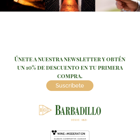
Únete a nuestra newsletter y obtén
un 10% de descuento en tu primera
compra.
Suscríbete