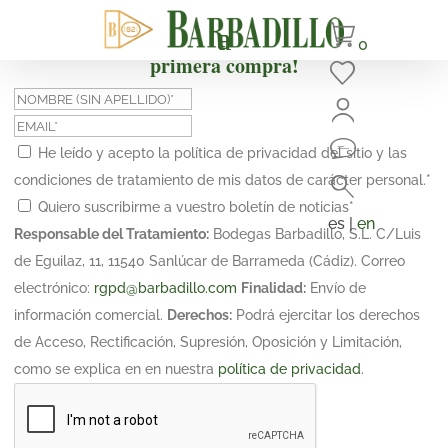
¡Suscríbete y obtén un 10% de descuento en tu
0
primera compra!
He leído y acepto la política de privacidad del sitio y las
condiciones de tratamiento de mis datos de carácter personal.
*
Quiero suscribirme a vuestro boletín de noticias
*
es |
en
Responsable del Tratamiento:
Bodegas Barbadillo, S.L. C/Luis
de Eguilaz, 11, 11540 Sanlúcar de Barrameda (Cádiz). Correo
electrónico:
rgpd@barbadillo.com
Finalidad:
Envío de
información comercial.
Derechos:
Podrá ejercitar los derechos
de Acceso, Rectificación, Supresión, Oposición y Limitación,
como se explica en en nuestra
política de privacidad
.