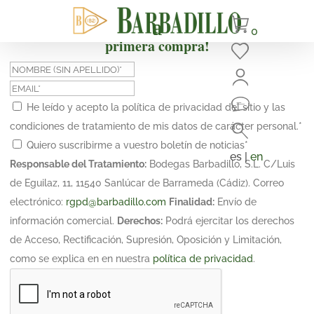
¡Suscríbete y obtén un 10% de descuento en tu
0
primera compra!
He leído y acepto la política de privacidad del sitio y las
condiciones de tratamiento de mis datos de carácter personal.
*
Quiero suscribirme a vuestro boletín de noticias
*
es |
en
Responsable del Tratamiento:
Bodegas Barbadillo, S.L. C/Luis
de Eguilaz, 11, 11540 Sanlúcar de Barrameda (Cádiz). Correo
electrónico:
rgpd@barbadillo.com
Finalidad:
Envío de
información comercial.
Derechos:
Podrá ejercitar los derechos
de Acceso, Rectificación, Supresión, Oposición y Limitación,
como se explica en en nuestra
política de privacidad
.