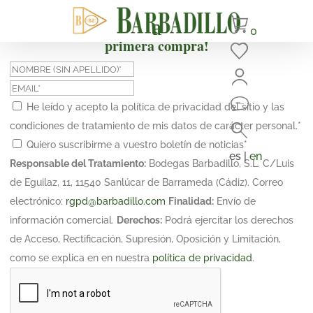
¡Suscríbete y obtén un 10% de descuento en tu
0
primera compra!
He leído y acepto la política de privacidad del sitio y las
condiciones de tratamiento de mis datos de carácter personal.
*
Quiero suscribirme a vuestro boletín de noticias
*
es |
en
Responsable del Tratamiento:
Bodegas Barbadillo, S.L. C/Luis
de Eguilaz, 11, 11540 Sanlúcar de Barrameda (Cádiz). Correo
electrónico:
rgpd@barbadillo.com
Finalidad:
Envío de
información comercial.
Derechos:
Podrá ejercitar los derechos
de Acceso, Rectificación, Supresión, Oposición y Limitación,
como se explica en en nuestra
política de privacidad
.