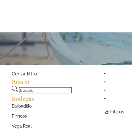
Cerrar filtro
Buscar
Búsqueda
Bodegas
de
productos
Barbadillo
Filtros
Pirineos
Vega Real