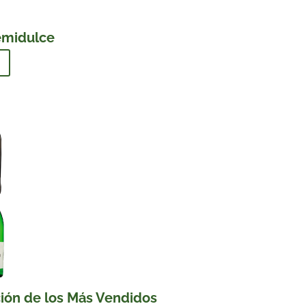
emidulce
ción de los Más Vendidos