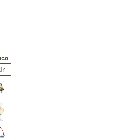
nco
ir