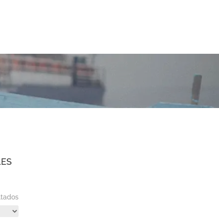
LES
ltados