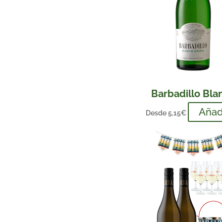
Barbadillo Bla
Añad
Desde
5,15
€