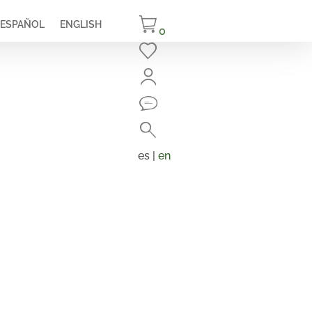
ESPAÑOL
ENGLISH
0
Cerrar
Buscar
Búsqueda
de
es |
en
productos