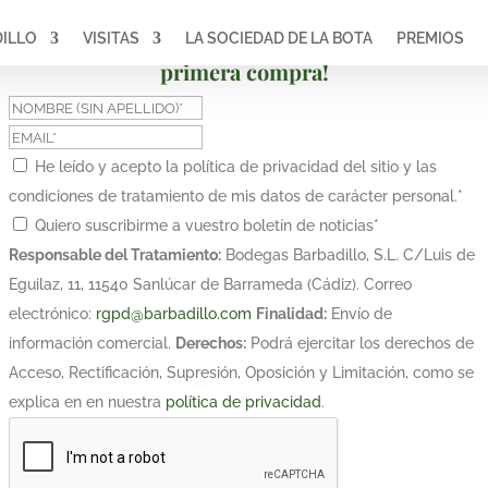
ILLO
VISITAS
LA SOCIEDAD DE LA BOTA
PREMIOS
¡Suscríbete y obtén un 10% de descuento en tu
primera compra!
He leído y acepto la política de privacidad del sitio y las
condiciones de tratamiento de mis datos de carácter personal.
*
Quiero suscribirme a vuestro boletín de noticias
*
Responsable del Tratamiento:
Bodegas Barbadillo, S.L. C/Luis de
Eguilaz, 11, 11540 Sanlúcar de Barrameda (Cádiz). Correo
electrónico:
rgpd@barbadillo.com
Finalidad:
Envío de
información comercial.
Derechos:
Podrá ejercitar los derechos de
Acceso, Rectificación, Supresión, Oposición y Limitación, como se
explica en en nuestra
política de privacidad
.