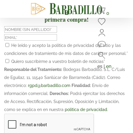
¡Suscríbete y obtén un 10% de descuento en tu
0
primera compra!
He leído y acepto la política de privacidad del sitio y las
condiciones de tratamiento de mis datos de carácter personal.
*
Quiero suscribirme a vuestro boletín de noticias
*
es |
en
Responsable del Tratamiento:
Bodegas Barbadillo, S.L. C/Luis
de Eguilaz, 11, 11540 Sanlúcar de Barrameda (Cádiz). Correo
electrónico:
rgpd@barbadillo.com
Finalidad:
Envío de
información comercial.
Derechos:
Podrá ejercitar los derechos
de Acceso, Rectificación, Supresión, Oposición y Limitación,
como se explica en en nuestra
política de privacidad
.