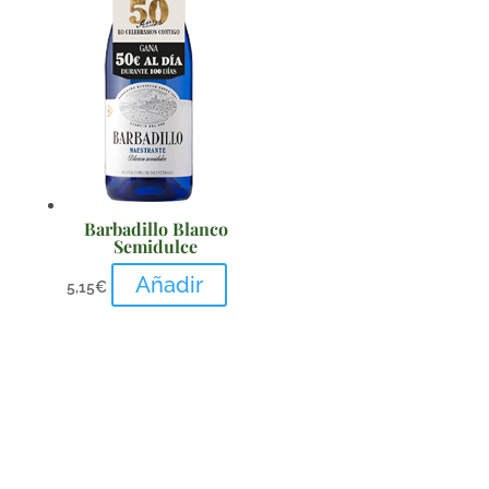
Barbadillo Blanco
Semidulce
Añadir
5,15
€