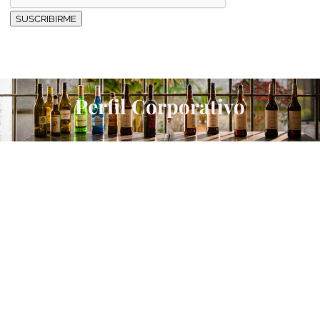
SUSCRIBIRME
Perfil Corporativo
De Sanlúcar al mundo
Presencia en 50 países
En un pequeño paraíso del sur de España,
Sanlúcar de Barrameda, la familia Barbadillo
embotelló la primera manzanilla en 1821.
Desde entonces, esta empresa tan familiar