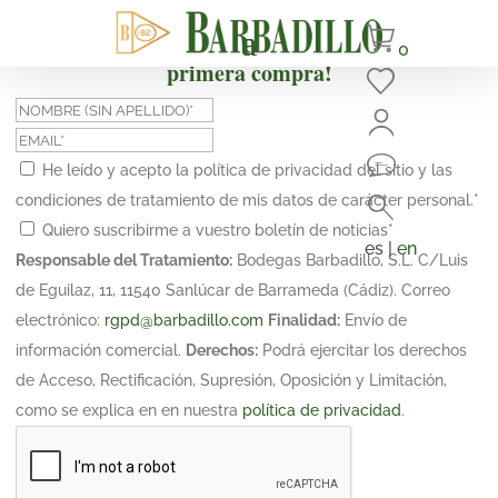
¡Suscríbete y obtén un 10% de descuento en tu
0
primera compra!
He leído y acepto la política de privacidad del sitio y las
condiciones de tratamiento de mis datos de carácter personal.
*
Quiero suscribirme a vuestro boletín de noticias
*
es |
en
Responsable del Tratamiento:
Bodegas Barbadillo, S.L. C/Luis
de Eguilaz, 11, 11540 Sanlúcar de Barrameda (Cádiz). Correo
electrónico:
rgpd@barbadillo.com
Finalidad:
Envío de
información comercial.
Derechos:
Podrá ejercitar los derechos
de Acceso, Rectificación, Supresión, Oposición y Limitación,
como se explica en en nuestra
política de privacidad
.