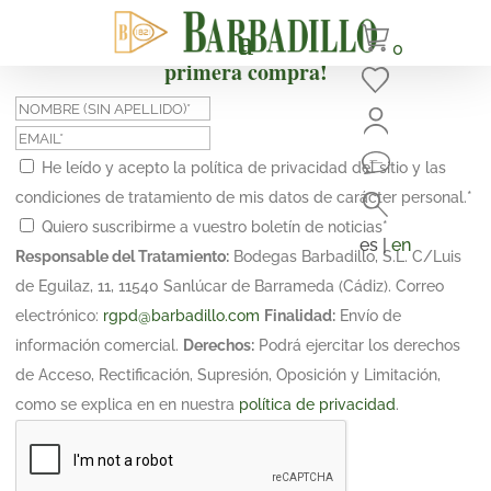
¡Suscríbete y obtén un 10% de descuento en tu
0
primera compra!
He leído y acepto la política de privacidad del sitio y las
condiciones de tratamiento de mis datos de carácter personal.
*
Quiero suscribirme a vuestro boletín de noticias
*
es |
en
Responsable del Tratamiento:
Bodegas Barbadillo, S.L. C/Luis
de Eguilaz, 11, 11540 Sanlúcar de Barrameda (Cádiz). Correo
electrónico:
rgpd@barbadillo.com
Finalidad:
Envío de
información comercial.
Derechos:
Podrá ejercitar los derechos
de Acceso, Rectificación, Supresión, Oposición y Limitación,
como se explica en en nuestra
política de privacidad
.