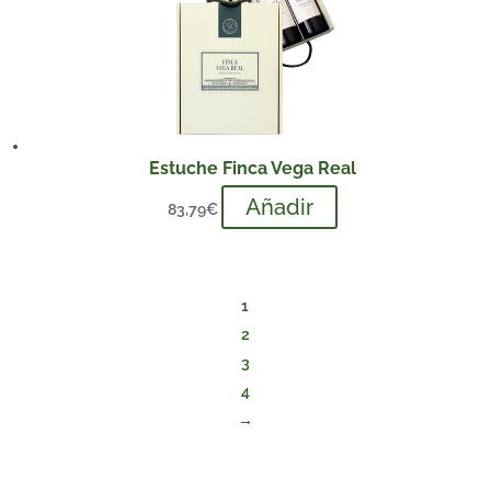
Estuche Finca Vega Real
Añadir
83,79
€
1
2
3
4
→