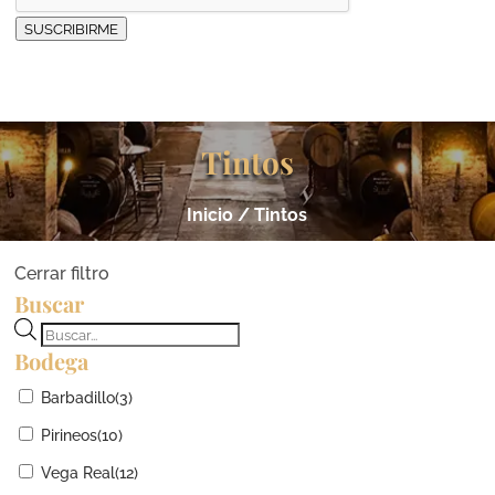
SUSCRIBIRME
Tintos
Inicio
/ Tintos
Cerrar filtro
Buscar
Búsqueda
Bodega
de
productos
Barbadillo
(3)
Pirineos
(10)
Vega Real
(12)