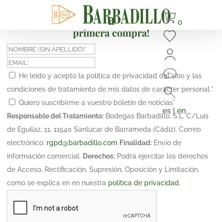
¡Suscríbete y obtén un 10% de descuento en tu
0
primera compra!
He leído y acepto la política de privacidad del sitio y las
condiciones de tratamiento de mis datos de carácter personal.
*
Quiero suscribirme a vuestro boletín de noticias
*
es |
en
Responsable del Tratamiento:
Bodegas Barbadillo, S.L. C/Luis
de Eguilaz, 11, 11540 Sanlúcar de Barrameda (Cádiz). Correo
electrónico:
rgpd@barbadillo.com
Finalidad:
Envío de
información comercial.
Derechos:
Podrá ejercitar los derechos
de Acceso, Rectificación, Supresión, Oposición y Limitación,
como se explica en en nuestra
política de privacidad
.