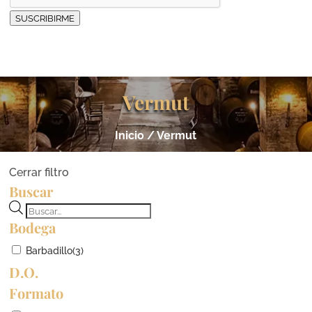
SUSCRIBIRME
Vermut
Inicio
/ Vermut
Cerrar filtro
Buscar
Búsqueda
Bodega
de
productos
Barbadillo
(3)
D.O.
Formato