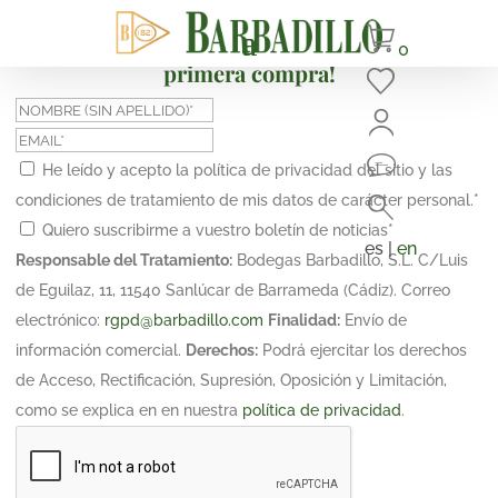
¡Suscríbete y obtén un 10% de descuento en tu
0
primera compra!
He leído y acepto la política de privacidad del sitio y las
condiciones de tratamiento de mis datos de carácter personal.
*
Quiero suscribirme a vuestro boletín de noticias
*
es |
en
Responsable del Tratamiento:
Bodegas Barbadillo, S.L. C/Luis
de Eguilaz, 11, 11540 Sanlúcar de Barrameda (Cádiz). Correo
electrónico:
rgpd@barbadillo.com
Finalidad:
Envío de
información comercial.
Derechos:
Podrá ejercitar los derechos
de Acceso, Rectificación, Supresión, Oposición y Limitación,
como se explica en en nuestra
política de privacidad
.