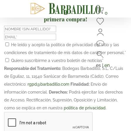
¡Suscríbete y obtén un 10% de descuento en tu
0
primera compra!
He leído y acepto la política de privacidad del sitio y las
condiciones de tratamiento de mis datos de carácter personal.
*
Quiero suscribirme a vuestro boletín de noticias
*
es |
en
Responsable del Tratamiento:
Bodegas Barbadillo, S.L. C/Luis
de Eguilaz, 11, 11540 Sanlúcar de Barrameda (Cádiz). Correo
electrónico:
rgpd@barbadillo.com
Finalidad:
Envío de
información comercial.
Derechos:
Podrá ejercitar los derechos
de Acceso, Rectificación, Supresión, Oposición y Limitación,
como se explica en en nuestra
política de privacidad
.