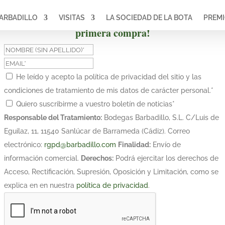
ARBADILLO
VISITAS
LA SOCIEDAD DE LA BOTA
PREM
¡Suscríbete y obtén un 10% de descuento en tu
primera compra!
He leído y acepto la política de privacidad del sitio y las
condiciones de tratamiento de mis datos de carácter personal.
*
Quiero suscribirme a vuestro boletín de noticias
*
Responsable del Tratamiento:
Bodegas Barbadillo, S.L. C/Luis de
Eguilaz, 11, 11540 Sanlúcar de Barrameda (Cádiz). Correo
electrónico:
rgpd@barbadillo.com
Finalidad:
Envío de
información comercial.
Derechos:
Podrá ejercitar los derechos de
Acceso, Rectificación, Supresión, Oposición y Limitación, como se
explica en en nuestra
política de privacidad
.