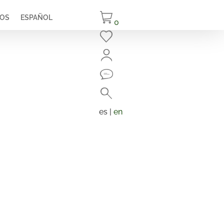
IOS
ESPAÑOL
0
Cerrar
Buscar
Búsqueda
de
es |
en
productos