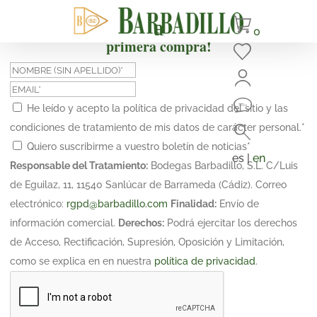
¡Suscríbete y obtén un 10% de descuento en tu
0
primera compra!
He leído y acepto la política de privacidad del sitio y las
condiciones de tratamiento de mis datos de carácter personal.
*
Quiero suscribirme a vuestro boletín de noticias
*
es |
en
Responsable del Tratamiento:
Bodegas Barbadillo, S.L. C/Luis
de Eguilaz, 11, 11540 Sanlúcar de Barrameda (Cádiz). Correo
electrónico:
rgpd@barbadillo.com
Finalidad:
Envío de
información comercial.
Derechos:
Podrá ejercitar los derechos
de Acceso, Rectificación, Supresión, Oposición y Limitación,
como se explica en en nuestra
política de privacidad
.