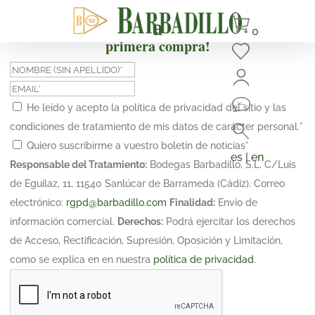
¡Suscríbete y obtén un 10% de descuento en tu
0
primera compra!
He leído y acepto la política de privacidad del sitio y las
condiciones de tratamiento de mis datos de carácter personal.
*
Quiero suscribirme a vuestro boletín de noticias
*
es |
en
Responsable del Tratamiento:
Bodegas Barbadillo, S.L. C/Luis
de Eguilaz, 11, 11540 Sanlúcar de Barrameda (Cádiz). Correo
electrónico:
rgpd@barbadillo.com
Finalidad:
Envío de
información comercial.
Derechos:
Podrá ejercitar los derechos
de Acceso, Rectificación, Supresión, Oposición y Limitación,
como se explica en en nuestra
política de privacidad
.