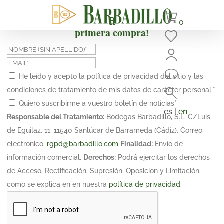
¡Suscríbete y obtén un 10% de descuento en tu
0
primera compra!
He leído y acepto la política de privacidad del sitio y las
condiciones de tratamiento de mis datos de carácter personal.
*
Quiero suscribirme a vuestro boletín de noticias
*
es |
en
Responsable del Tratamiento:
Bodegas Barbadillo, S.L. C/Luis
de Eguilaz, 11, 11540 Sanlúcar de Barrameda (Cádiz). Correo
electrónico:
rgpd@barbadillo.com
Finalidad:
Envío de
información comercial.
Derechos:
Podrá ejercitar los derechos
de Acceso, Rectificación, Supresión, Oposición y Limitación,
como se explica en en nuestra
política de privacidad
.