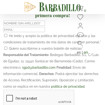
¡Suscríbete y obtén un 10% de descuento en tu
0
primera compra!
He leído y acepto la política de privacidad del sitio y las
condiciones de tratamiento de mis datos de carácter personal.
*
Quiero suscribirme a vuestro boletín de noticias
*
es |
en
Responsable del Tratamiento:
Bodegas Barbadillo, S.L. C/Luis
de Eguilaz, 11, 11540 Sanlúcar de Barrameda (Cádiz). Correo
electrónico:
rgpd@barbadillo.com
Finalidad:
Envío de
información comercial.
Derechos:
Podrá ejercitar los derechos
de Acceso, Rectificación, Supresión, Oposición y Limitación,
como se explica en en nuestra
política de privacidad
.