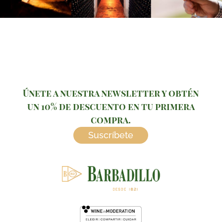
Únete a nuestra newsletter y obtén
un 10% de descuento en tu primera
compra.
Suscríbete