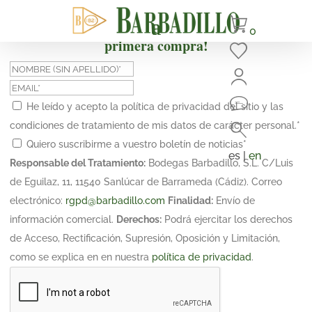
¡Suscríbete y obtén un 10% de descuento en tu
0
primera compra!
He leído y acepto la política de privacidad del sitio y las
condiciones de tratamiento de mis datos de carácter personal.
*
Quiero suscribirme a vuestro boletín de noticias
*
es |
en
Responsable del Tratamiento:
Bodegas Barbadillo, S.L. C/Luis
de Eguilaz, 11, 11540 Sanlúcar de Barrameda (Cádiz). Correo
electrónico:
rgpd@barbadillo.com
Finalidad:
Envío de
información comercial.
Derechos:
Podrá ejercitar los derechos
de Acceso, Rectificación, Supresión, Oposición y Limitación,
como se explica en en nuestra
política de privacidad
.