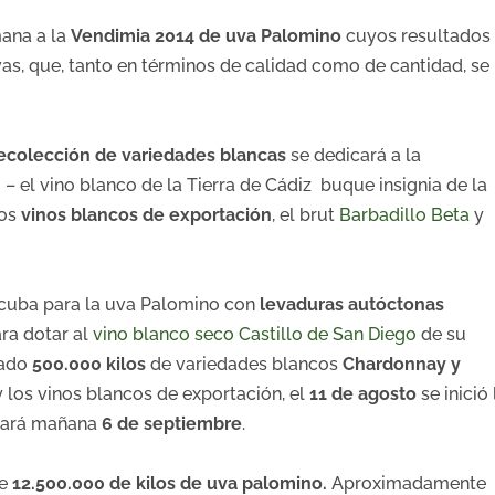
mana a la
Vendimia 2014 de uva Palomino
cuyos resultados
as, que, tanto en términos de calidad como de cantidad, se
ecolección de variedades blancas
se dedicará a la
– el vino blanco de la Tierra de Cádiz buque insignia de la
los
vinos blancos de exportación
, el brut
Barbadillo Beta
y
 cuba para la uva Palomino con
levaduras autóctonas
ra dotar al
vino blanco seco
Castillo de San Diego
de su
iado
500.000
kilos
de variedades blancos
Chardonnay y
y los vinos blancos de exportación, el
11 de agosto
se inició 
izará mañana
6 de septiembre
.
de
12.500.000 de kilos de uva palomino.
Aproximadamente