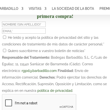
ARBADILLO
VISITAS
LA SOCIEDAD DE LA BOTA
PREM
¡Suscríbete y obtén un 10% de descuento en tu
primera compra!
He leído y acepto la política de privacidad del sitio y las
condiciones de tratamiento de mis datos de carácter personal.
*
Quiero suscribirme a vuestro boletín de noticias
*
Responsable del Tratamiento:
Bodegas Barbadillo, S.L. C/Luis de
Eguilaz, 11, 11540 Sanlúcar de Barrameda (Cádiz). Correo
electrónico:
rgpd@barbadillo.com
Finalidad:
Envío de
información comercial.
Derechos:
Podrá ejercitar los derechos de
Acceso, Rectificación, Supresión, Oposición y Limitación, como se
explica en en nuestra
política de privacidad
.