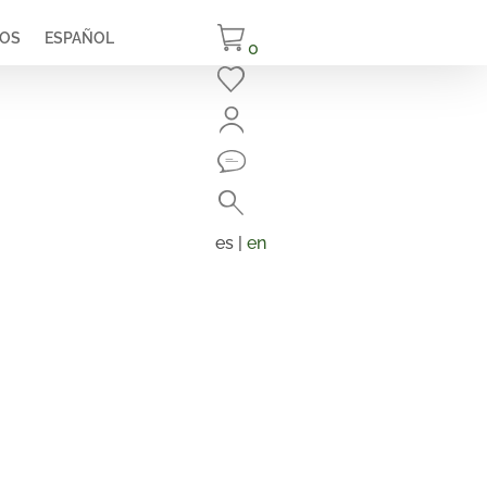
IOS
ESPAÑOL
0
Cerrar
Buscar
Búsqueda
de
es |
en
productos