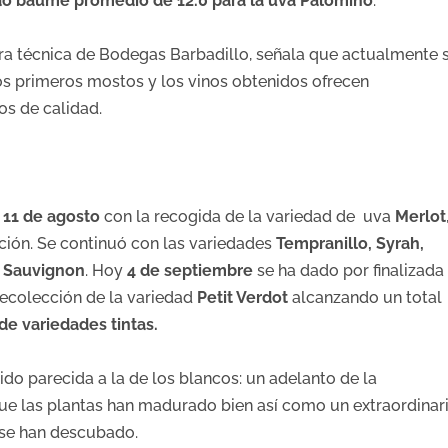
do baumé promedio de 12.0 para la uva Palomino
.
ora técnica de Bodegas Barbadillo, señala que actualmente 
os primeros mostos y los vinos obtenidos ofrecen
os de calidad.
l
11 de agosto
con la recogida de la variedad de uva
Merlot
ión. Se continuó con las variedades
Tempranillo, Syrah,
t Sauvignon
. Hoy
4 de septiembre
se ha dado por finalizada 
recolección de la variedad
Petit Verdot
alcanzando un total
de variedades tintas.
sido parecida a la de los blancos: un adelanto de la
ue las plantas han madurado bien así como un extraordinar
 se han descubado.