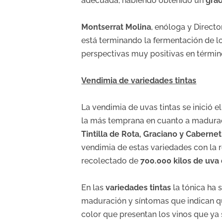
adecuada, habiendo obtenido un
gra
Montserrat Molina
, enóloga y Direct
está terminando la fermentación de l
perspectivas muy positivas en términ
Vendimia de variedades tintas
La vendimia de uvas tintas se inició e
la más temprana en cuanto a madurac
Tintilla de Rota, Graciano y Caberne
vendimia de estas variedades con la 
recolectado de
700.000 kilos de uva 
En las
variedades tintas
la tónica ha 
maduración y síntomas que indican q
color que presentan los vinos que ya