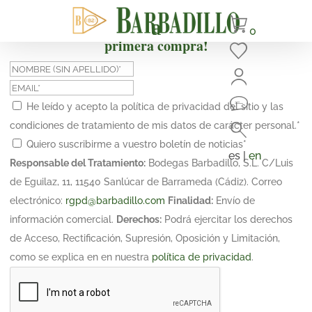
¡Suscríbete y obtén un 10% de descuento en tu
0
primera compra!
He leído y acepto la política de privacidad del sitio y las
condiciones de tratamiento de mis datos de carácter personal.
*
Quiero suscribirme a vuestro boletín de noticias
*
es |
en
Responsable del Tratamiento:
Bodegas Barbadillo, S.L. C/Luis
de Eguilaz, 11, 11540 Sanlúcar de Barrameda (Cádiz). Correo
electrónico:
rgpd@barbadillo.com
Finalidad:
Envío de
información comercial.
Derechos:
Podrá ejercitar los derechos
de Acceso, Rectificación, Supresión, Oposición y Limitación,
como se explica en en nuestra
política de privacidad
.