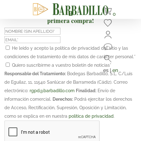
¡Suscríbete y obtén un 10% de descuento en tu
0
primera compra!
He leído y acepto la política de privacidad del sitio y las
condiciones de tratamiento de mis datos de carácter personal.
*
Quiero suscribirme a vuestro boletín de noticias
*
es |
en
Responsable del Tratamiento:
Bodegas Barbadillo, S.L. C/Luis
de Eguilaz, 11, 11540 Sanlúcar de Barrameda (Cádiz). Correo
electrónico:
rgpd@barbadillo.com
Finalidad:
Envío de
información comercial.
Derechos:
Podrá ejercitar los derechos
de Acceso, Rectificación, Supresión, Oposición y Limitación,
como se explica en en nuestra
política de privacidad
.