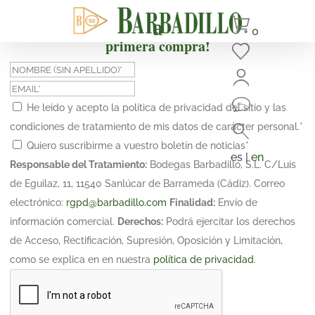
¡Suscríbete y obtén un 10% de descuento en tu
0
primera compra!
He leído y acepto la política de privacidad del sitio y las
condiciones de tratamiento de mis datos de carácter personal.
*
Quiero suscribirme a vuestro boletín de noticias
*
es |
en
Responsable del Tratamiento:
Bodegas Barbadillo, S.L. C/Luis
de Eguilaz, 11, 11540 Sanlúcar de Barrameda (Cádiz). Correo
electrónico:
rgpd@barbadillo.com
Finalidad:
Envío de
información comercial.
Derechos:
Podrá ejercitar los derechos
de Acceso, Rectificación, Supresión, Oposición y Limitación,
como se explica en en nuestra
política de privacidad
.