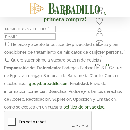
¡Suscríbete y obtén un 10% de descuento en tu
0
primera compra!
He leído y acepto la política de privacidad del sitio y las
condiciones de tratamiento de mis datos de carácter personal.
*
Quiero suscribirme a vuestro boletín de noticias
*
es |
en
Responsable del Tratamiento:
Bodegas Barbadillo, S.L. C/Luis
de Eguilaz, 11, 11540 Sanlúcar de Barrameda (Cádiz). Correo
electrónico:
rgpd@barbadillo.com
Finalidad:
Envío de
información comercial.
Derechos:
Podrá ejercitar los derechos
de Acceso, Rectificación, Supresión, Oposición y Limitación,
como se explica en en nuestra
política de privacidad
.