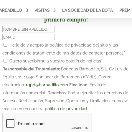
ARBADILLO
VISITAS
LA SOCIEDAD DE LA BOTA
PREM
¡Suscríbete y obtén un 10% de descuento en tu
primera compra!
He leído y acepto la política de privacidad del sitio y las
condiciones de tratamiento de mis datos de carácter personal.
*
Quiero suscribirme a vuestro boletín de noticias
*
Responsable del Tratamiento:
Bodegas Barbadillo, S.L. C/Luis de
Eguilaz, 11, 11540 Sanlúcar de Barrameda (Cádiz). Correo
electrónico:
rgpd@barbadillo.com
Finalidad:
Envío de
información comercial.
Derechos:
Podrá ejercitar los derechos de
Acceso, Rectificación, Supresión, Oposición y Limitación, como se
explica en en nuestra
política de privacidad
.