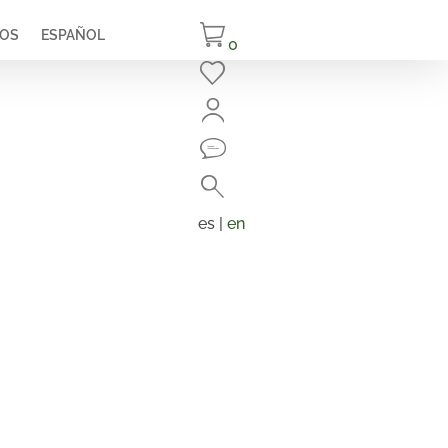
IOS
ESPAÑOL
0
Cerrar
Buscar
Búsqueda
de
es |
en
productos