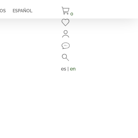
IOS
ESPAÑOL
0
Cerrar
Buscar
Búsqueda
de
es |
en
productos