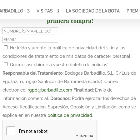
ARBADILLO
VISITAS
LA SOCIEDAD DE LA BOTA
PREM
¡Suscríbete y obtén un 10% de descuento en tu
primera compra!
He leído y acepto la política de privacidad del sitio y las
condiciones de tratamiento de mis datos de carácter personal.
*
Quiero suscribirme a vuestro boletín de noticias
*
Responsable del Tratamiento:
Bodegas Barbadillo, S.L. C/Luis de
Eguilaz, 11, 11540 Sanlúcar de Barrameda (Cádiz). Correo
electrónico:
rgpd@barbadillo.com
Finalidad:
Envío de
información comercial.
Derechos:
Podrá ejercitar los derechos de
Acceso, Rectificación, Supresión, Oposición y Limitación, como se
explica en en nuestra
política de privacidad
.