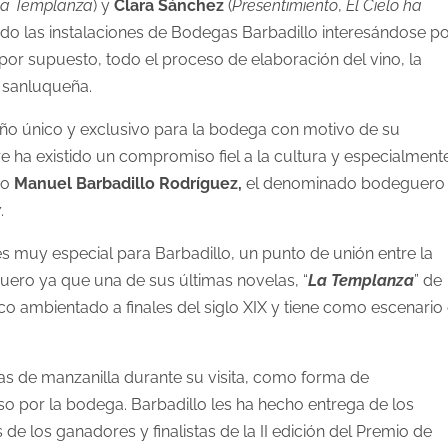
a Templanza
) y
Clara Sánchez
(
Presentimiento
,
El Cielo ha
tado las instalaciones de Bodegas Barbadillo interesándose p
y, por supuesto, todo el proceso de elaboración del vino, la
a sanluqueña.
 año único y exclusivo para la bodega con motivo de su
e ha existido un compromiso fiel a la cultura y especialment
izo
Manuel Barbadillo Rodríguez,
el denominado bodeguero
.
 es muy especial para Barbadillo, un punto de unión entre la
guero ya que una de sus últimas novelas, “
La Templanza
” de
co ambientado a finales del siglo XIX y tiene como escenario 
as de manzanilla durante su visita, como forma de
o por la bodega. Barbadillo les ha hecho entrega de los
de los ganadores y finalistas de la II edición del Premio de