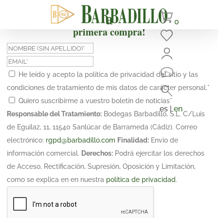
¡Suscríbete y obtén un 10% de descuento en tu
0
primera compra!
He leído y acepto la política de privacidad del sitio y las
condiciones de tratamiento de mis datos de carácter personal.
*
Quiero suscribirme a vuestro boletín de noticias
*
es |
en
Responsable del Tratamiento:
Bodegas Barbadillo, S.L. C/Luis
de Eguilaz, 11, 11540 Sanlúcar de Barrameda (Cádiz). Correo
electrónico:
rgpd@barbadillo.com
Finalidad:
Envío de
información comercial.
Derechos:
Podrá ejercitar los derechos
de Acceso, Rectificación, Supresión, Oposición y Limitación,
como se explica en en nuestra
política de privacidad
.