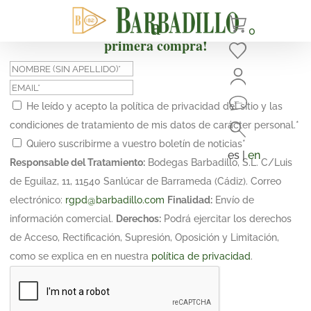
¡Suscríbete y obtén un 10% de descuento en tu
0
primera compra!
He leído y acepto la política de privacidad del sitio y las
condiciones de tratamiento de mis datos de carácter personal.
*
Quiero suscribirme a vuestro boletín de noticias
*
es |
en
Responsable del Tratamiento:
Bodegas Barbadillo, S.L. C/Luis
de Eguilaz, 11, 11540 Sanlúcar de Barrameda (Cádiz). Correo
electrónico:
rgpd@barbadillo.com
Finalidad:
Envío de
información comercial.
Derechos:
Podrá ejercitar los derechos
de Acceso, Rectificación, Supresión, Oposición y Limitación,
como se explica en en nuestra
política de privacidad
.