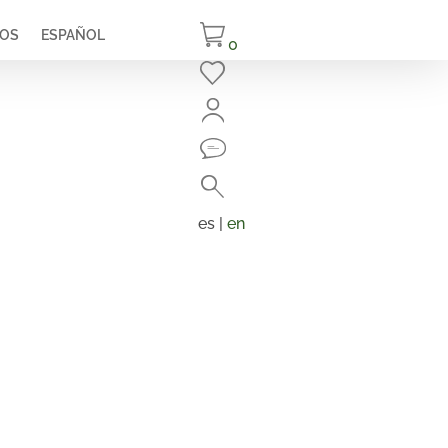
IOS
ESPAÑOL
0
Cerrar
Buscar
Búsqueda
de
es |
en
productos