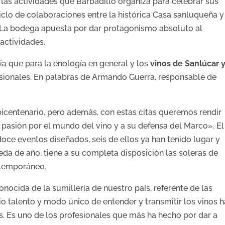
las actividades que Barbadillo organiza para celebrar sus
ciclo de colaboraciones entre la histórica Casa sanluqueña y
. La bodega apuesta por dar protagonismo absoluto al
 actividades.
cia que para la enología en general y los
vinos de Sanlúcar 
fesionales. En palabras de Armando Guerra, responsable de
icentenario, pero además, con estas citas queremos rendir
 pasión por el mundo del vino y a su defensa del Marco». El
doce eventos diseñados, seis de ellos ya han tenido lugar y
eda de año, tiene a su completa disposición las soleras de
ntemporáneo.
onocida de la sumillería de nuestro país, referente de las
o talento y modo único de entender y transmitir los vinos h
s. Es uno de los profesionales que más ha hecho por dar a