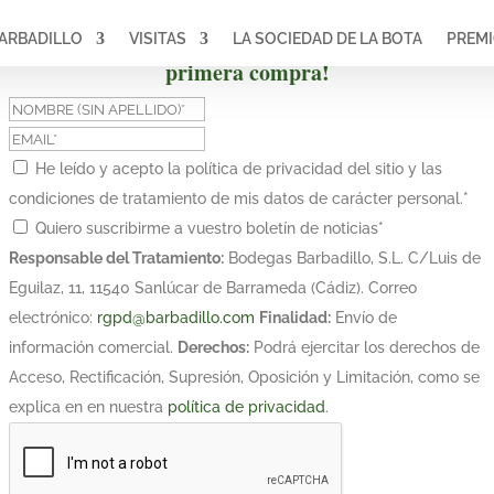
ARBADILLO
VISITAS
LA SOCIEDAD DE LA BOTA
PREM
¡Suscríbete y obtén un 10% de descuento en tu
primera compra!
He leído y acepto la política de privacidad del sitio y las
condiciones de tratamiento de mis datos de carácter personal.
*
Quiero suscribirme a vuestro boletín de noticias
*
Responsable del Tratamiento:
Bodegas Barbadillo, S.L. C/Luis de
Eguilaz, 11, 11540 Sanlúcar de Barrameda (Cádiz). Correo
electrónico:
rgpd@barbadillo.com
Finalidad:
Envío de
información comercial.
Derechos:
Podrá ejercitar los derechos de
Acceso, Rectificación, Supresión, Oposición y Limitación, como se
explica en en nuestra
política de privacidad
.