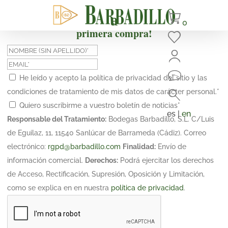
¡Suscríbete y obtén un 10% de descuento en tu
0
primera compra!
He leído y acepto la política de privacidad del sitio y las
condiciones de tratamiento de mis datos de carácter personal.
*
Quiero suscribirme a vuestro boletín de noticias
*
es |
en
Responsable del Tratamiento:
Bodegas Barbadillo, S.L. C/Luis
de Eguilaz, 11, 11540 Sanlúcar de Barrameda (Cádiz). Correo
electrónico:
rgpd@barbadillo.com
Finalidad:
Envío de
información comercial.
Derechos:
Podrá ejercitar los derechos
de Acceso, Rectificación, Supresión, Oposición y Limitación,
como se explica en en nuestra
política de privacidad
.