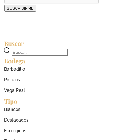
SUSCRIBIRME
Buscar
Búsqueda
Bodega
de
productos
Barbadillo
Pirineos
Vega Real
Tipo
Blancos
Destacados
Ecológicos