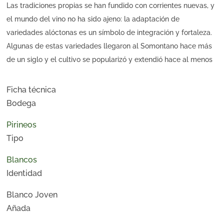
Las tradiciones propias se han fundido con corrientes nuevas, y
el mundo del vino no ha sido ajeno: la adaptación de
variedades alóctonas es un símbolo de integración y fortaleza.
Algunas de estas variedades llegaron al Somontano hace más
de un siglo y el cultivo se popularizó y extendió hace al menos
tres décadas. 3404 Blanco Joven representa como pocos vinos
un carácter abierto, rico, fresco, característico de la
Ficha técnica
complejidad y la suma. En su caso, además, por concentrar la
Bodega
personalidad de dos variedades que desde hace décadas se
Pirineos
han arraigado en nuestras tierras de viñedo con singular
Tipo
protagonismo.
Blancos
Identidad
Blanco Joven
Añada