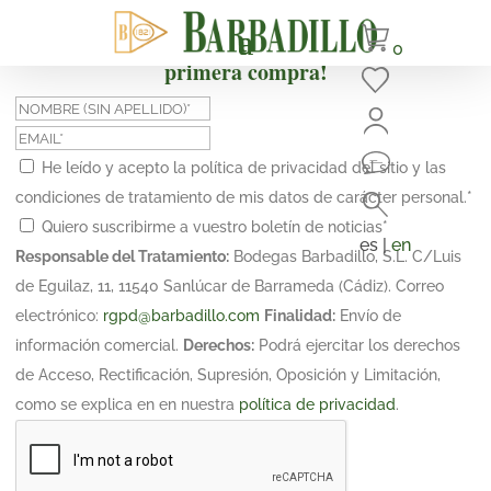
¡Suscríbete y obtén un 10% de descuento en tu
0
primera compra!
He leído y acepto la política de privacidad del sitio y las
condiciones de tratamiento de mis datos de carácter personal.
*
Quiero suscribirme a vuestro boletín de noticias
*
es |
en
Responsable del Tratamiento:
Bodegas Barbadillo, S.L. C/Luis
de Eguilaz, 11, 11540 Sanlúcar de Barrameda (Cádiz). Correo
electrónico:
rgpd@barbadillo.com
Finalidad:
Envío de
información comercial.
Derechos:
Podrá ejercitar los derechos
de Acceso, Rectificación, Supresión, Oposición y Limitación,
como se explica en en nuestra
política de privacidad
.