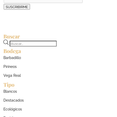
SUSCRIBIRME
Buscar
Búsqueda
Bodega
de
productos
Barbadillo
Pirineos
Vega Real
Tipo
Blancos
Destacados
Ecológicos