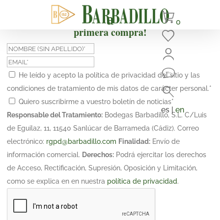
¡Suscríbete y obtén un 10% de descuento en tu
0
primera compra!
He leído y acepto la política de privacidad del sitio y las
condiciones de tratamiento de mis datos de carácter personal.
*
Quiero suscribirme a vuestro boletín de noticias
*
es |
en
Responsable del Tratamiento:
Bodegas Barbadillo, S.L. C/Luis
de Eguilaz, 11, 11540 Sanlúcar de Barrameda (Cádiz). Correo
electrónico:
rgpd@barbadillo.com
Finalidad:
Envío de
información comercial.
Derechos:
Podrá ejercitar los derechos
de Acceso, Rectificación, Supresión, Oposición y Limitación,
como se explica en en nuestra
política de privacidad
.