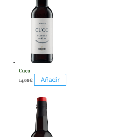
Cuco
Añadir
14,68
€