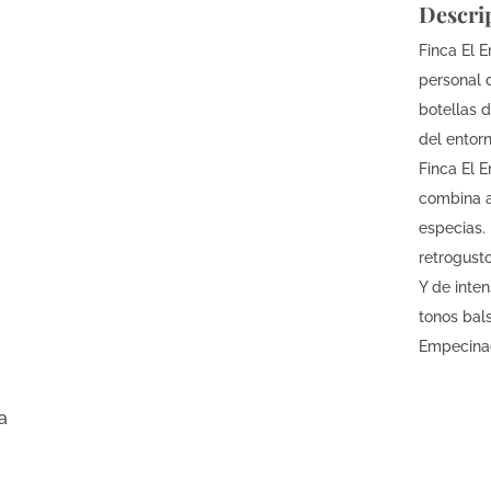
Descri
Finca El 
personal d
botellas d
del entorn
Finca El E
combina a 
especias.
retrogusto
Y de inte
tonos bal
Empecinad
sus tanino
a