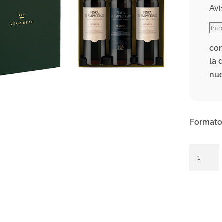
Aví
cor
la 
nu
Formato
Gama
Finca
El
Empeci
cantidad