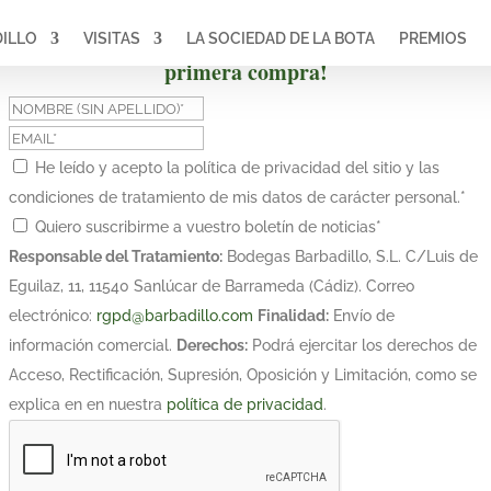
ILLO
VISITAS
LA SOCIEDAD DE LA BOTA
PREMIOS
¡Suscríbete y obtén un 10% de descuento en tu
primera compra!
He leído y acepto la política de privacidad del sitio y las
condiciones de tratamiento de mis datos de carácter personal.
*
Quiero suscribirme a vuestro boletín de noticias
*
Responsable del Tratamiento:
Bodegas Barbadillo, S.L. C/Luis de
Eguilaz, 11, 11540 Sanlúcar de Barrameda (Cádiz). Correo
electrónico:
rgpd@barbadillo.com
Finalidad:
Envío de
información comercial.
Derechos:
Podrá ejercitar los derechos de
Acceso, Rectificación, Supresión, Oposición y Limitación, como se
explica en en nuestra
política de privacidad
.