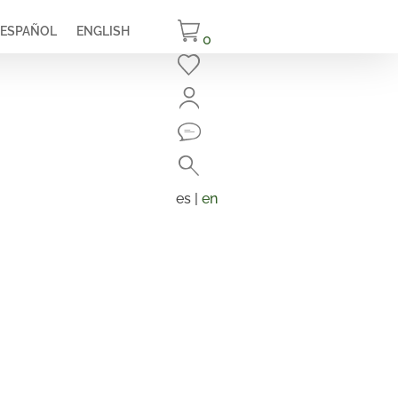
ESPAÑOL
ENGLISH
0
Cerrar
Buscar
Búsqueda
de
es |
en
productos