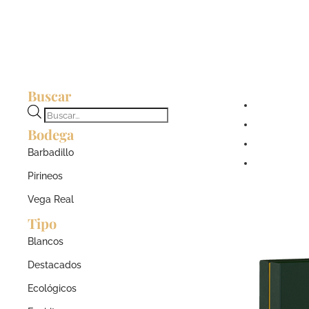
Buscar
Búsqueda
Bodega
de
productos
Barbadillo
Pirineos
Vega Real
Tipo
Blancos
Destacados
Ecológicos