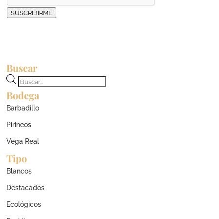
SUSCRIBIRME
Buscar
Búsqueda
Bodega
de
productos
Barbadillo
Pirineos
Vega Real
Tipo
Blancos
Destacados
Ecológicos