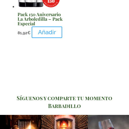
Pack 150 Aniversario
La Arboledilla – Pack
Especial
Añadir
81,92
€
Síguenos y comparte tu momento
Barbadillo