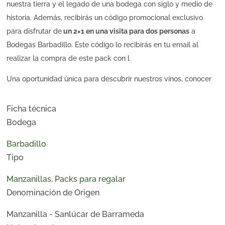
nuestra tierra y el legado de una bodega con siglo y medio de
historia. Además, recibirás un código promocional exclusivo
para disfrutar de
un 2×1 en una visita para dos personas
a
Bodegas Barbadillo. Este código lo recibirás en tu email al
realizar la compra de este pack con l
Una oportunidad única para descubrir nuestros vinos, conocer
la historia de La Arboledilla y vivir una experiencia inolvidable
en Sanlúcar de Barrameda.
Ficha técnica
Bodega
Brinda por 150 años de tradición, pasión y excelencia con este
pack conmemorativo de edición especial.
Barbadillo
Tipo
Manzanillas
,
Packs para regalar
Denominación de Origen
Manzanilla - Sanlúcar de Barrameda