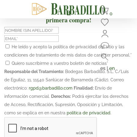
¡Suscríbete y obtén un 10% de descuento en tu
0
primera compra!
He leído y acepto la política de privacidad del sitio y las
condiciones de tratamiento de mis datos de carácter personal.
*
Quiero suscribirme a vuestro boletín de noticias
*
es |
en
Responsable del Tratamiento:
Bodegas Barbadillo, S.L. C/Luis
de Eguilaz, 11, 11540 Sanlúcar de Barrameda (Cádiz). Correo
electrónico:
rgpd@barbadillo.com
Finalidad:
Envío de
información comercial.
Derechos:
Podrá ejercitar los derechos
de Acceso, Rectificación, Supresión, Oposición y Limitación,
como se explica en en nuestra
política de privacidad
.