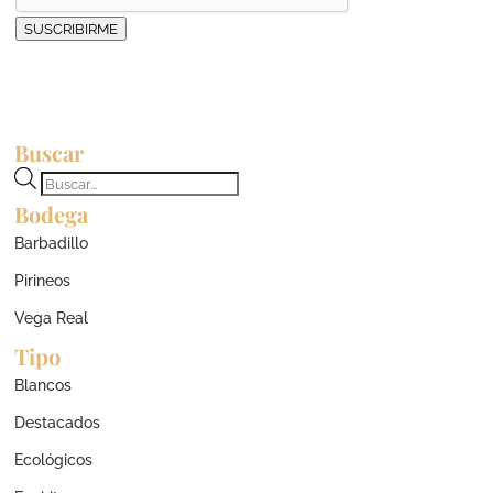
SUSCRIBIRME
Buscar
Búsqueda
Bodega
de
productos
Barbadillo
Pirineos
Vega Real
Tipo
Blancos
Destacados
Ecológicos