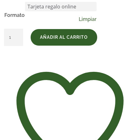
Formato
Limpiar
Tarjeta
AÑADIR AL CARRITO
de
Regalo
Visita
a
Bodega
Pirineos
cantidad