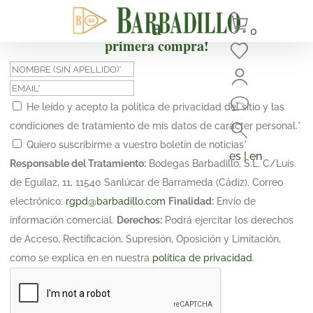
¡Suscríbete y obtén un 10% de descuento en tu
0
primera compra!
He leído y acepto la política de privacidad del sitio y las
condiciones de tratamiento de mis datos de carácter personal.
*
Quiero suscribirme a vuestro boletín de noticias
*
es |
en
Responsable del Tratamiento:
Bodegas Barbadillo, S.L. C/Luis
de Eguilaz, 11, 11540 Sanlúcar de Barrameda (Cádiz). Correo
electrónico:
rgpd@barbadillo.com
Finalidad:
Envío de
información comercial.
Derechos:
Podrá ejercitar los derechos
de Acceso, Rectificación, Supresión, Oposición y Limitación,
como se explica en en nuestra
política de privacidad
.