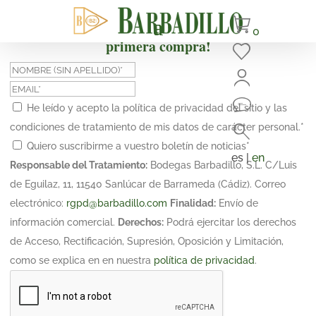
¡Suscríbete y obtén un 10% de descuento en tu
0
primera compra!
He leído y acepto la política de privacidad del sitio y las
condiciones de tratamiento de mis datos de carácter personal.
*
Quiero suscribirme a vuestro boletín de noticias
*
es |
en
Responsable del Tratamiento:
Bodegas Barbadillo, S.L. C/Luis
de Eguilaz, 11, 11540 Sanlúcar de Barrameda (Cádiz). Correo
electrónico:
rgpd@barbadillo.com
Finalidad:
Envío de
información comercial.
Derechos:
Podrá ejercitar los derechos
de Acceso, Rectificación, Supresión, Oposición y Limitación,
como se explica en en nuestra
política de privacidad
.