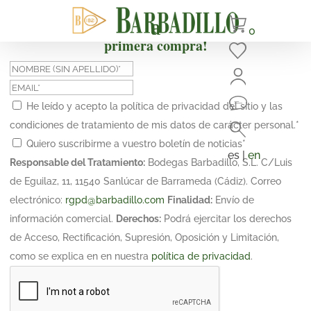
¡Suscríbete y obtén un 10% de descuento en tu
0
primera compra!
He leído y acepto la política de privacidad del sitio y las
condiciones de tratamiento de mis datos de carácter personal.
*
Quiero suscribirme a vuestro boletín de noticias
*
es |
en
Responsable del Tratamiento:
Bodegas Barbadillo, S.L. C/Luis
de Eguilaz, 11, 11540 Sanlúcar de Barrameda (Cádiz). Correo
electrónico:
rgpd@barbadillo.com
Finalidad:
Envío de
información comercial.
Derechos:
Podrá ejercitar los derechos
de Acceso, Rectificación, Supresión, Oposición y Limitación,
como se explica en en nuestra
política de privacidad
.