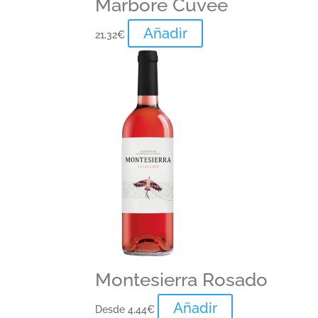
Marboré Cuvée
Añadir
21,32
€
Montesierra Rosado
Añadir
Desde
4,44
€