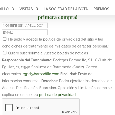
ILLO
VISITAS
LA SOCIEDAD DE LA BOTA
PREMIOS
¡Suscríbete y obtén un 10% de descuento en tu
primera compra!
He leído y acepto la política de privacidad del sitio y las
condiciones de tratamiento de mis datos de carácter personal.
*
Quiero suscribirme a vuestro boletín de noticias
*
Responsable del Tratamiento:
Bodegas Barbadillo, S.L. C/Luis de
Eguilaz, 11, 11540 Sanlúcar de Barrameda (Cádiz). Correo
electrónico:
rgpd@barbadillo.com
Finalidad:
Envío de
información comercial.
Derechos:
Podrá ejercitar los derechos de
Acceso, Rectificación, Supresión, Oposición y Limitación, como se
explica en en nuestra
política de privacidad
.