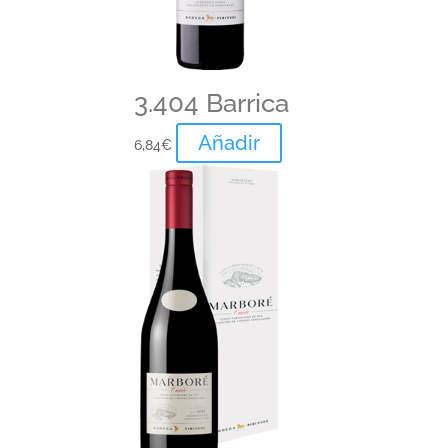
3.404 Barrica
Añadir
6,84
€