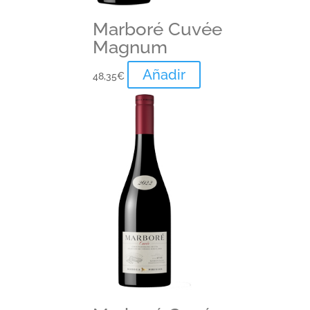
Marboré Cuvée
Magnum
Añadir
48,35
€