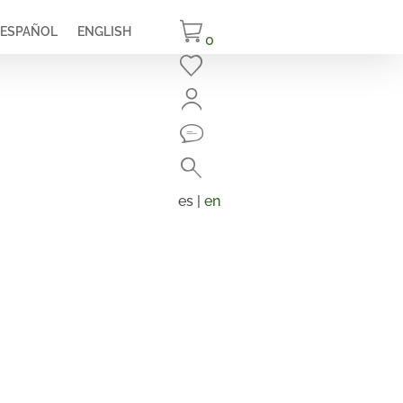
ESPAÑOL
ENGLISH
0
Cerrar
Buscar
Búsqueda
de
es |
en
productos