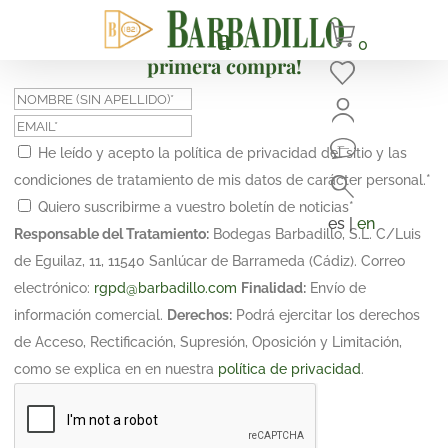
¡Suscríbete y obtén un 10% de descuento en tu
0
primera compra!
He leído y acepto la política de privacidad del sitio y las
condiciones de tratamiento de mis datos de carácter personal.
*
Quiero suscribirme a vuestro boletín de noticias
*
es |
en
Responsable del Tratamiento:
Bodegas Barbadillo, S.L. C/Luis
de Eguilaz, 11, 11540 Sanlúcar de Barrameda (Cádiz). Correo
electrónico:
rgpd@barbadillo.com
Finalidad:
Envío de
información comercial.
Derechos:
Podrá ejercitar los derechos
de Acceso, Rectificación, Supresión, Oposición y Limitación,
como se explica en en nuestra
política de privacidad
.