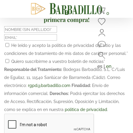
¡Suscríbete y obtén un 10% de descuento en tu
0
primera compra!
He leído y acepto la política de privacidad del sitio y las
condiciones de tratamiento de mis datos de carácter personal.
*
Quiero suscribirme a vuestro boletín de noticias
*
es |
en
Responsable del Tratamiento:
Bodegas Barbadillo, S.L. C/Luis
de Eguilaz, 11, 11540 Sanlúcar de Barrameda (Cádiz). Correo
electrónico:
rgpd@barbadillo.com
Finalidad:
Envío de
información comercial.
Derechos:
Podrá ejercitar los derechos
de Acceso, Rectificación, Supresión, Oposición y Limitación,
como se explica en en nuestra
política de privacidad
.