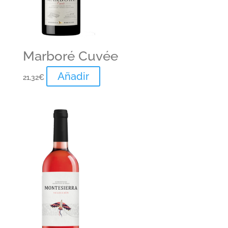
Marboré Cuvée
Añadir
21,32
€