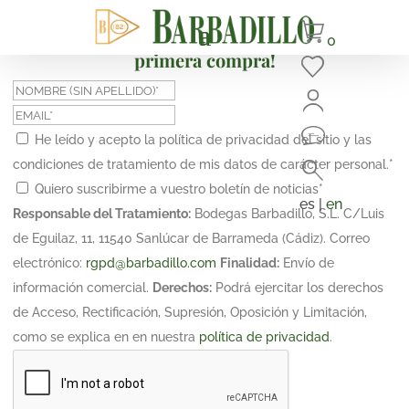
¡Suscríbete y obtén un 10% de descuento en tu
0
primera compra!
He leído y acepto la política de privacidad del sitio y las
condiciones de tratamiento de mis datos de carácter personal.
*
Quiero suscribirme a vuestro boletín de noticias
*
es |
en
Responsable del Tratamiento:
Bodegas Barbadillo, S.L. C/Luis
de Eguilaz, 11, 11540 Sanlúcar de Barrameda (Cádiz). Correo
electrónico:
rgpd@barbadillo.com
Finalidad:
Envío de
información comercial.
Derechos:
Podrá ejercitar los derechos
de Acceso, Rectificación, Supresión, Oposición y Limitación,
como se explica en en nuestra
política de privacidad
.