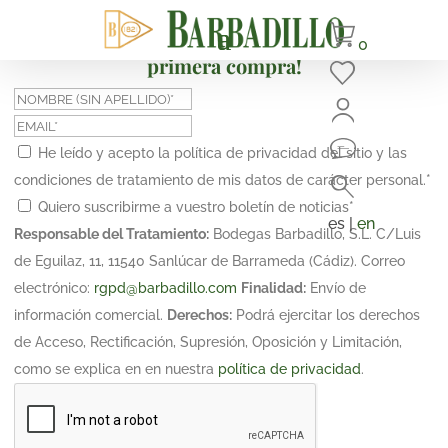
¡Suscríbete y obtén un 10% de descuento en tu
0
primera compra!
He leído y acepto la política de privacidad del sitio y las
condiciones de tratamiento de mis datos de carácter personal.
*
Quiero suscribirme a vuestro boletín de noticias
*
es |
en
Responsable del Tratamiento:
Bodegas Barbadillo, S.L. C/Luis
de Eguilaz, 11, 11540 Sanlúcar de Barrameda (Cádiz). Correo
electrónico:
rgpd@barbadillo.com
Finalidad:
Envío de
información comercial.
Derechos:
Podrá ejercitar los derechos
de Acceso, Rectificación, Supresión, Oposición y Limitación,
como se explica en en nuestra
política de privacidad
.