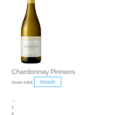
Chardonnay Pirineos
Añadir
Desde
8,66
€
←
1
2