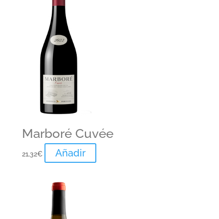
Marboré Cuvée
Añadir
21,32
€