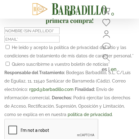
¡Suscríbete y obtén un 10% de descuento en tu
0
primera compra!
He leído y acepto la política de privacidad del sitio y las
condiciones de tratamiento de mis datos de carácter personal.
*
Quiero suscribirme a vuestro boletín de noticias
*
es |
en
Responsable del Tratamiento:
Bodegas Barbadillo, S.L. C/Luis
de Eguilaz, 11, 11540 Sanlúcar de Barrameda (Cádiz). Correo
electrónico:
rgpd@barbadillo.com
Finalidad:
Envío de
información comercial.
Derechos:
Podrá ejercitar los derechos
de Acceso, Rectificación, Supresión, Oposición y Limitación,
como se explica en en nuestra
política de privacidad
.