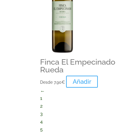
Finca El Empecinado
Rueda
Añadir
Desde
7,90
€
←
1
2
3
4
5