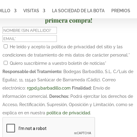
ILLO
VISITAS
LA SOCIEDAD DE LA BOTA
PREMIOS
¡Suscríbete y obtén un 10% de descuento en tu
primera compra!
He leído y acepto la política de privacidad del sitio y las
condiciones de tratamiento de mis datos de carácter personal.
*
Quiero suscribirme a vuestro boletín de noticias
*
Responsable del Tratamiento:
Bodegas Barbadillo, S.L. C/Luis de
Eguilaz, 11, 11540 Sanlúcar de Barrameda (Cádiz). Correo
electrónico:
rgpd@barbadillo.com
Finalidad:
Envío de
información comercial.
Derechos:
Podrá ejercitar los derechos de
Acceso, Rectificación, Supresión, Oposición y Limitación, como se
explica en en nuestra
política de privacidad
.