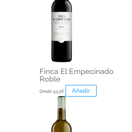
Finca El Empecinado
Roble
Añadir
Desde
9,53
€