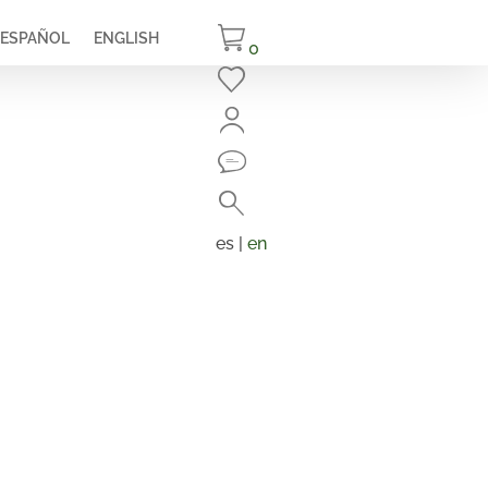
ESPAÑOL
ENGLISH
0
Cerrar
Buscar
Búsqueda
de
es |
en
productos