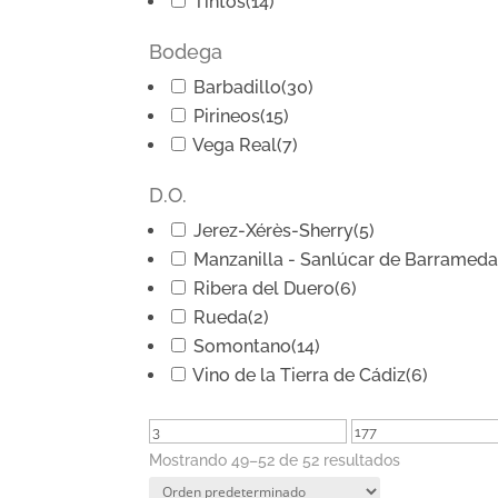
Tintos
(14)
Bodega
Barbadillo
(30)
Pirineos
(15)
Vega Real
(7)
D.O.
Jerez-Xérès-Sherry
(5)
Manzanilla - Sanlúcar de Barramed
Ribera del Duero
(6)
Rueda
(2)
Somontano
(14)
Vino de la Tierra de Cádiz
(6)
Mostrando 49–52 de 52 resultados