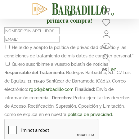
¡Suscríbete y obtén un 10% de descuento en tu
0
primera compra!
He leído y acepto la política de privacidad del sitio y las
condiciones de tratamiento de mis datos de carácter personal.
*
Quiero suscribirme a vuestro boletín de noticias
*
es |
en
Responsable del Tratamiento:
Bodegas Barbadillo, S.L. C/Luis
de Eguilaz, 11, 11540 Sanlúcar de Barrameda (Cádiz). Correo
electrónico:
rgpd@barbadillo.com
Finalidad:
Envío de
información comercial.
Derechos:
Podrá ejercitar los derechos
de Acceso, Rectificación, Supresión, Oposición y Limitación,
como se explica en en nuestra
política de privacidad
.