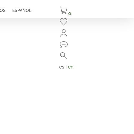
IOS
ESPAÑOL
0
Cerrar
Buscar
Búsqueda
de
es |
en
productos