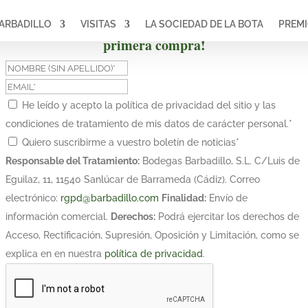
ARBADILLO
VISITAS
LA SOCIEDAD DE LA BOTA
PREM
¡Suscríbete y obtén un 10% de descuento en tu
primera compra!
He leído y acepto la política de privacidad del sitio y las
condiciones de tratamiento de mis datos de carácter personal.
*
Quiero suscribirme a vuestro boletín de noticias
*
Responsable del Tratamiento:
Bodegas Barbadillo, S.L. C/Luis de
Eguilaz, 11, 11540 Sanlúcar de Barrameda (Cádiz). Correo
electrónico:
rgpd@barbadillo.com
Finalidad:
Envío de
información comercial.
Derechos:
Podrá ejercitar los derechos de
Acceso, Rectificación, Supresión, Oposición y Limitación, como se
explica en en nuestra
política de privacidad
.