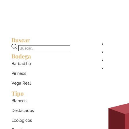
Buscar
Búsqueda
Bodega
de
productos
Barbadillo
Pirineos
Vega Real
Tipo
Blancos
Destacados
Ecológicos