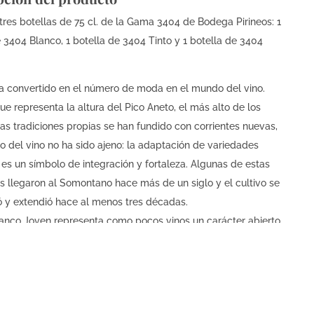
tres botellas de 75 cl. de la Gama 3404 de Bodega Pirineos: 1
 3404 Blanco, 1 botella de 3404 Tinto y 1 botella de 3404
a convertido en el número de moda en el mundo del vino.
e representa la altura del Pico Aneto, el más alto de los
Las tradiciones propias se han fundido con corrientes nuevas,
o del vino no ha sido ajeno: la adaptación de variedades
 es un símbolo de integración y fortaleza. Algunas de estas
s llegaron al Somontano hace más de un siglo y el cultivo se
ó y extendió hace al menos tres décadas.
anco Joven representa como pocos vinos un carácter abierto,
esco, característico de la complejidad y la suma. En su caso,
 por concentrar la personalidad de dos variedades que
ace décadas se han arraigado en nuestras tierras de viñedo
gular protagonismo.
 3404 Rosado pretende ser un compañero fiel de los amantes