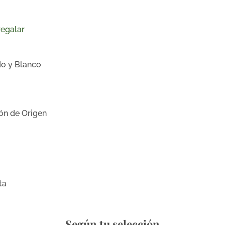
de los 
paso a 
regalar
matices
Somonta
3404 Ro
do y Blanco
Nuestro
de Bode
Garnach
ón de Origen
Tinto Jo
expresi
ta
Según tu selección