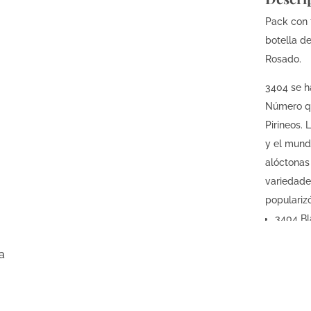
Pack con 
botella de
Rosado.
3404 se h
Número qu
Pirineos. 
y el mund
alóctonas
variedade
populariz
3404 Bl
rico, fr
a
además,
desde h
con sin
Nuestro