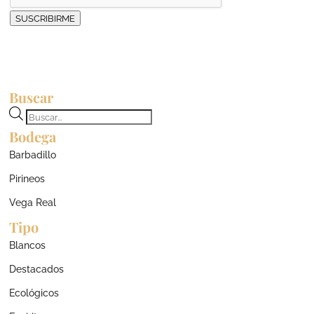
SUSCRIBIRME
Buscar
Búsqueda
Bodega
de
productos
Barbadillo
Pirineos
Vega Real
Tipo
Blancos
Destacados
Ecológicos