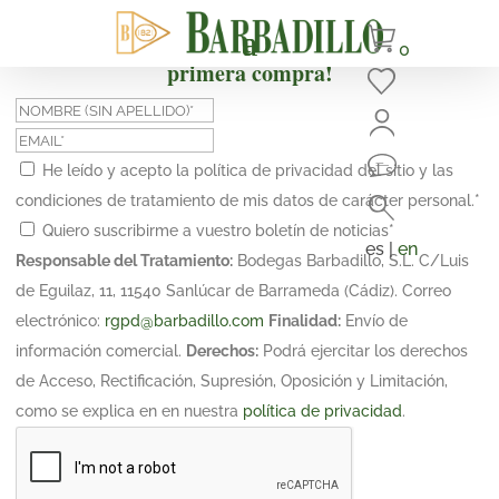
¡Suscríbete y obtén un 10% de descuento en tu
0
primera compra!
He leído y acepto la política de privacidad del sitio y las
condiciones de tratamiento de mis datos de carácter personal.
*
Quiero suscribirme a vuestro boletín de noticias
*
es |
en
Responsable del Tratamiento:
Bodegas Barbadillo, S.L. C/Luis
de Eguilaz, 11, 11540 Sanlúcar de Barrameda (Cádiz). Correo
electrónico:
rgpd@barbadillo.com
Finalidad:
Envío de
información comercial.
Derechos:
Podrá ejercitar los derechos
de Acceso, Rectificación, Supresión, Oposición y Limitación,
como se explica en en nuestra
política de privacidad
.