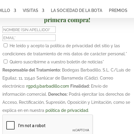
ILLO
VISITAS
LA SOCIEDAD DE LA BOTA
PREMIOS
¡Suscríbete y obtén un 10% de descuento en tu
primera compra!
He leído y acepto la política de privacidad del sitio y las
condiciones de tratamiento de mis datos de carácter personal.
*
Quiero suscribirme a vuestro boletín de noticias
*
Responsable del Tratamiento:
Bodegas Barbadillo, S.L. C/Luis de
Eguilaz, 11, 11540 Sanlúcar de Barrameda (Cádiz). Correo
electrónico:
rgpd@barbadillo.com
Finalidad:
Envío de
información comercial.
Derechos:
Podrá ejercitar los derechos de
Acceso, Rectificación, Supresión, Oposición y Limitación, como se
explica en en nuestra
política de privacidad
.