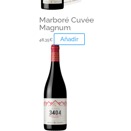
Marboré Cuvée
Magnum
Añadir
48,35
€