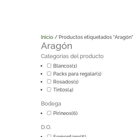
Inicio
/ Productos etiquetados “Aragón”
Aragón
Categorías del producto
Blancos
(1)
Packs para regalar
(1)
Rosados
(1)
Tintos
(4)
Bodega
Pirineos
(6)
D.O.
Somontano
(6)