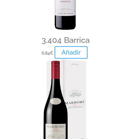
3.404 Barrica
Añadir
6,84
€