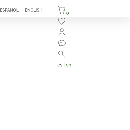
ESPAÑOL
ENGLISH
0
Cerrar
Buscar
Búsqueda
de
es |
en
productos