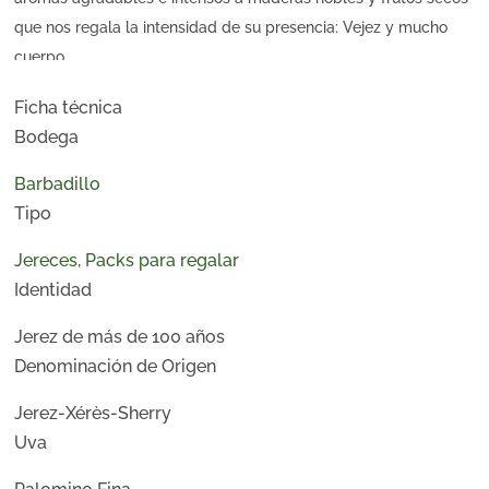
que nos regala la intensidad de su presencia: Vejez y mucho
cuerpo.
Para no olvidar.
Ficha técnica
Bodega
Barbadillo
Tipo
Jereces
,
Packs para regalar
Identidad
Jerez de más de 100 años
Denominación de Origen
Jerez-Xérès-Sherry
Uva