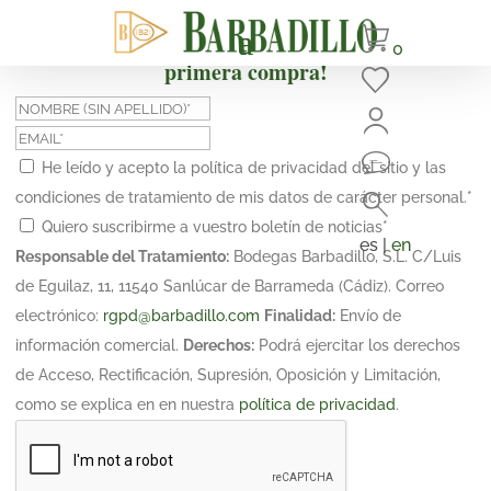
¡Suscríbete y obtén un 10% de descuento en tu
0
primera compra!
He leído y acepto la política de privacidad del sitio y las
condiciones de tratamiento de mis datos de carácter personal.
*
Quiero suscribirme a vuestro boletín de noticias
*
es |
en
Responsable del Tratamiento:
Bodegas Barbadillo, S.L. C/Luis
de Eguilaz, 11, 11540 Sanlúcar de Barrameda (Cádiz). Correo
electrónico:
rgpd@barbadillo.com
Finalidad:
Envío de
información comercial.
Derechos:
Podrá ejercitar los derechos
de Acceso, Rectificación, Supresión, Oposición y Limitación,
como se explica en en nuestra
política de privacidad
.