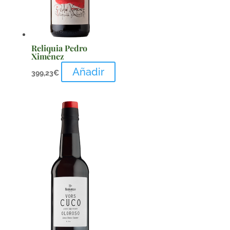
Reliquia Pedro
Ximénez
Añadir
399,23
€