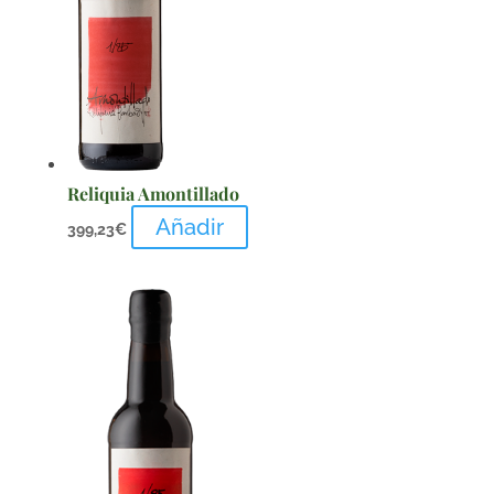
Reliquia Amontillado
Añadir
399,23
€