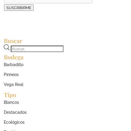
SUSCRIBIRME
Buscar
Búsqueda
Bodega
de
productos
Barbadillo
Pirineos
Vega Real
Tipo
Blancos
Destacados
Ecológicos